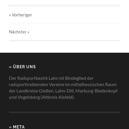
« Vorheriger
Nächster
»
» ÜBER UNS
Der Radsportbezirk Lahn ist Bindeglied der
radsporttreibenden Vereine im mittelhessischen Raum
der Landkreise Gießen, Lahn-Dill, Marburg-Biedenkopf
und Vogelsberg (Altkreis Alsfeld).
» META