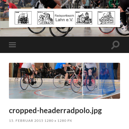
Radsportbezirk
Lahn
e.V.
Suchfe
Mobile-
ein-/a
Menü
ein-/ausblenden
cropped-headerradpolo.jpg
15. FEBRUAR 2015
1280
x
1280 PX