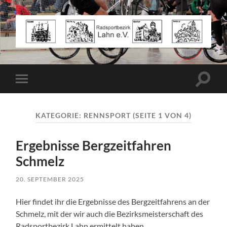
Radsportbezirk
Lahn
e.V.
Suchfe
Mobile-
ein-/a
Menü
ein-/ausblenden
KATEGORIE:
RENNSPORT
(SEITE 1 VON 4)
Ergebnisse Bergzeitfahren
Schmelz
20. SEPTEMBER 2025
Hier findet ihr die Ergebnisse des Bergzeitfahrens an der
Schmelz, mit der wir auch die Bezirksmeisterschaft des
Radsportbezirk Lahn ermittelt haben.