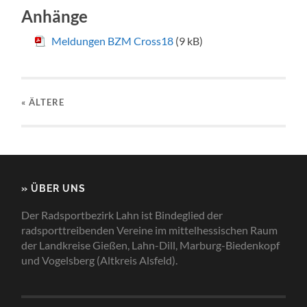
Anhänge
Meldungen BZM Cross18
(9 kB)
« ÄLTERE
» ÜBER UNS
Der Radsportbezirk Lahn ist Bindeglied der
radsporttreibenden Vereine im mittelhessischen Raum
der Landkreise Gießen, Lahn-Dill, Marburg-Biedenkopf
und Vogelsberg (Altkreis Alsfeld).