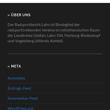
» ÜBER UNS
Der Radsportbezirk Lahn ist Bindeglied der
radsporttreibenden Vereine im mittelhessischen Raum
der Landkreise Gießen, Lahn-Dill, Marburg-Biedenkopf
und Vogelsberg (Altkreis Alsfeld).
» META
Anmelden
Eintrags-Feed
Kommentar-Feed
WordPress.org