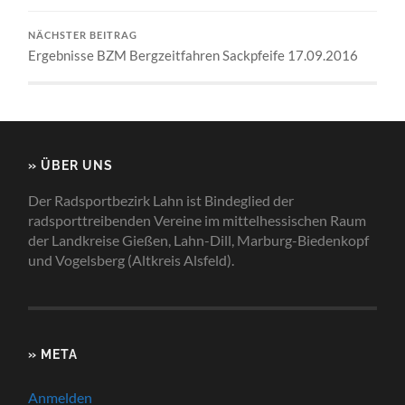
NÄCHSTER BEITRAG
Ergebnisse BZM Bergzeitfahren Sackpfeife 17.09.2016
» ÜBER UNS
Der Radsportbezirk Lahn ist Bindeglied der
radsporttreibenden Vereine im mittelhessischen Raum
der Landkreise Gießen, Lahn-Dill, Marburg-Biedenkopf
und Vogelsberg (Altkreis Alsfeld).
» META
Anmelden