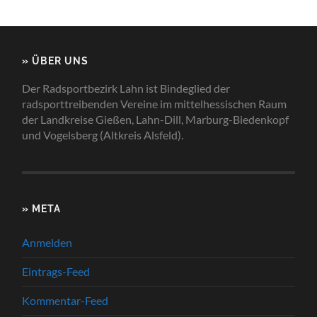
» ÜBER UNS
Der Radsportbezirk Lahn ist Bindeglied der
radsporttreibenden Vereine im mittelhessischen Raum
der Landkreise Gießen, Lahn-Dill, Marburg-Biedenkopf
und Vogelsberg (Altkreis Alsfeld).
» META
Anmelden
Eintrags-Feed
Kommentar-Feed