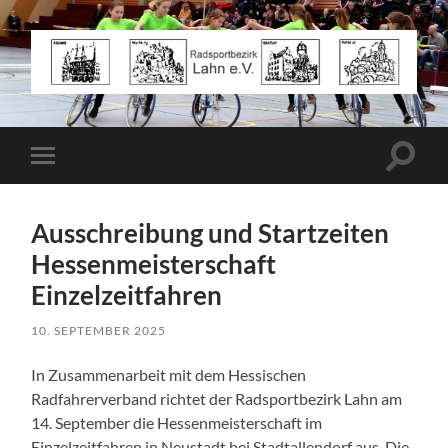
Radsportbezirk
Lahn
e.V.
Suchfe
Mobile-
ein-/a
Menü
ein-/ausblenden
Ausschreibung und Startzeiten
Hessenmeisterschaft
Einzelzeitfahren
10. SEPTEMBER 2025
In Zusammenarbeit mit dem Hessischen
Radfahrerverband richtet der Radsportbezirk Lahn am
14. September die Hessenmeisterschaft im
Einzelzeitfahren in Neustadt bei Stadtallendorf aus. Die