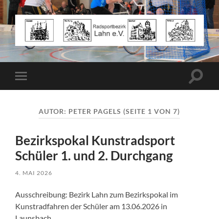
Radsportbezirk
Lahn
e.V.
Suchfe
Mobile-
ein-/a
Menü
ein-/ausblenden
AUTOR:
PETER PAGELS
(SEITE 1 VON 7)
Bezirkspokal Kunstradsport
Schüler 1. und 2. Durchgang
4. MAI 2026
Ausschreibung: Bezirk Lahn zum Bezirkspokal im
Kunstradfahren der Schüler am 13.06.2026 in
Launsbach.