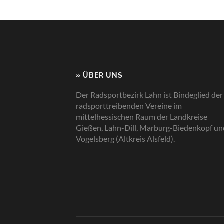
» ÜBER UNS
Der Radsportbezirk Lahn ist Bindeglied der
radsporttreibenden Vereine im
mittelhessischen Raum der Landkreise
Gießen, Lahn-Dill, Marburg-Biedenkopf un
Vogelsberg (Altkreis Alsfeld).