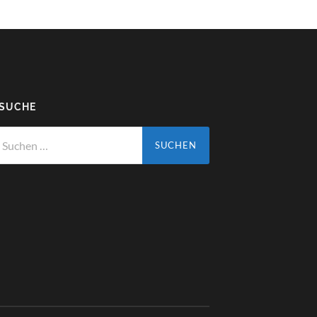
 SUCHE
chen
ch: