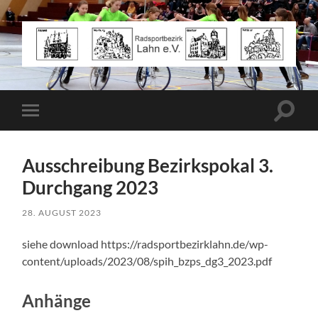
Radsportbezirk
Lahn
e.V.
Suchfe
Mobile-
ein-/a
Menü
ein-/ausblenden
Ausschreibung Bezirkspokal 3.
Durchgang 2023
28. AUGUST 2023
siehe download https://radsportbezirklahn.de/wp-
content/uploads/2023/08/spih_bzps_dg3_2023.pdf
Anhänge