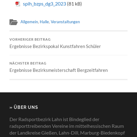
spih_bzps_dg3_2023
(81 kB)
Allgemein
,
Halle
,
Veranstaltungen
VORHERIGER BEITRAG
Ergebnisse Bezirkspokal Kunstfahren Schüler
NÄCHSTER BEITRAG
Ergebnisse Bezirksmeisterschaft Bergzeitfahren
» ÜBER UNS
Der Radsportbezirk Lahn ist Bindeglied der
radsporttreibenden Vereine im mittelhessischen Raum
der Landkreise Gießen, Lahn-Dill, Marburg-Biedenkopf